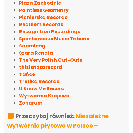
Plaża Zachodnia
Pointless Geometry
Pionierska Records
Requiem Records
Recognition Recordings
Spontaneous Music Tribune
Saamleng
Szara Reneta
The Very Polish Cut-Outs
thisisnotarecord
Tańce
Trofika Records
U Know Me Record
Wytwórnia Krajowa
Zoharum
Przeczytaj również:
Niezależne
wytwórnie płytowe w Polsce –