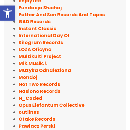
enjoy life
Otwórz pasek narzędzi
Fundacja Słuchaj
Father And Son Records And Tapes
GAD Records
Instant Classic
International Day Of
Kilogram Records
LOŻA Oficyna
Multikulti Project
Mik.Musik.!.
Muzyka Odnaleziona
Mondoj
Not Two Records
Nasiono Records
N_Coded
Opus Elefantum Collective
outlines
Otake Records
Pawlacz Perski