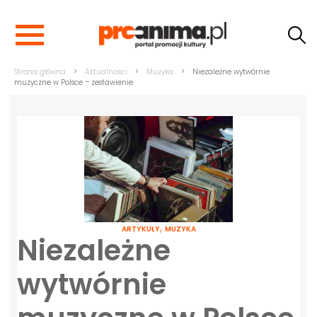
Strona główna
>
Aktualności
>
Muzyka
>
Niezależne wytwórnie
muzyczne w Polsce – zestawienie
,
ARTYKUŁY
MUZYKA
Niezależne
wytwórnie