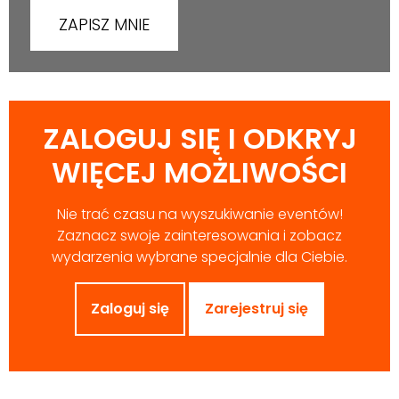
ZALOGUJ SIĘ I ODKRYJ
WIĘCEJ MOŻLIWOŚCI
Nie trać czasu na wyszukiwanie eventów!
Zaznacz swoje zainteresowania i zobacz
wydarzenia wybrane specjalnie dla Ciebie.
Zaloguj się
Zarejestruj się