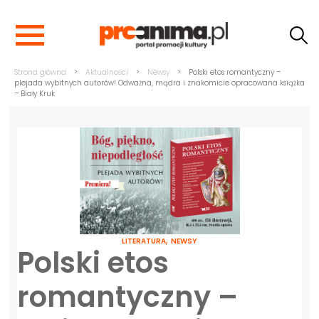
Strona główna
>
Aktualności
>
Newsy
>
Polski etos romantyczny –
plejada wybitnych autorów! Odważna, mądra i znakomicie opracowana książka
– Biały Kruk
,
LITERATURA
NEWSY
Polski etos
romantyczny –