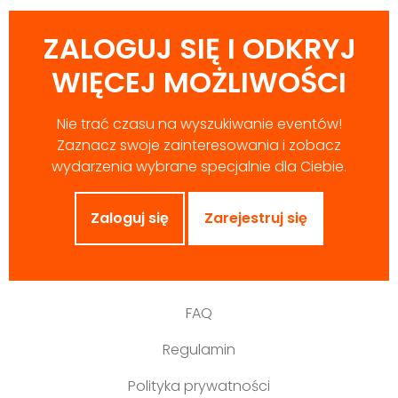
ZALOGUJ SIĘ I ODKRYJ
WIĘCEJ MOŻLIWOŚCI
Nie trać czasu na wyszukiwanie eventów!
Zaznacz swoje zainteresowania i zobacz
wydarzenia wybrane specjalnie dla Ciebie.
Zaloguj się
Zarejestruj się
FAQ
Regulamin
Polityka prywatności