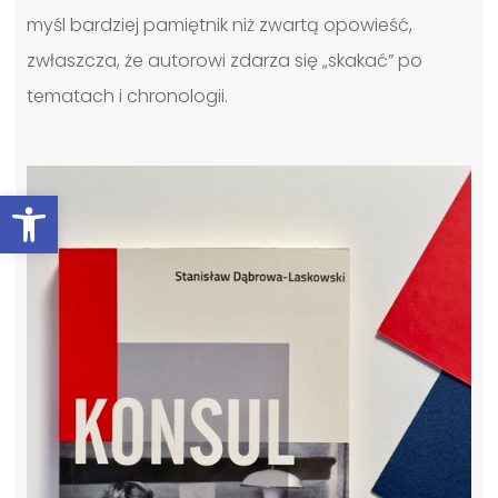
myśl bardziej pamiętnik niż zwartą opowieść,
zwłaszcza, że autorowi zdarza się „skakać” po
tematach i chronologii.
Otwórz pasek narzędzi