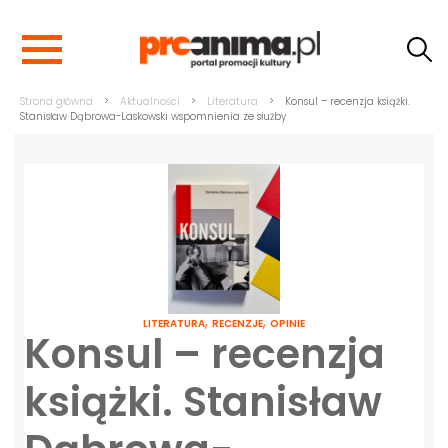
Strona główna
>
Aktualności
>
Literatura
>
Konsul – recenzja książki.
Stanisław Dąbrowa-Laskowski wspomnienia ze służby
,
,
LITERATURA
RECENZJE
OPINIE
Konsul – recenzja
książki. Stanisław