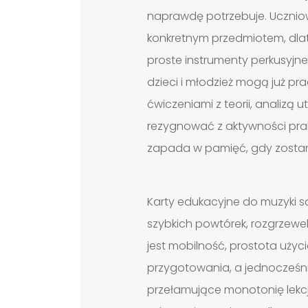
naprawdę potrzebuje. Uczniow
konkretnym przedmiotem, dlat
proste instrumenty perkusyjne,
dzieci i młodzież mogą już pr
ćwiczeniami z teorii, analizą
rezygnować z aktywności prak
zapada w pamięć, gdy zostani
Karty edukacyjne do muzyki s
szybkich powtórek, rozgrzewe
jest mobilność, prostota użyc
przygotowania, a jednocześni
przełamujące monotonię lekc