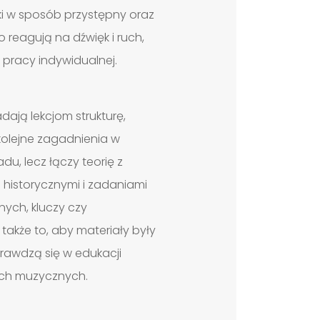
i w sposób przystępny oraz
reagują na dźwięk i ruch,
j pracy indywidualnej.
ają lekcjom strukturę,
olejne zagadnienia w
u, lecz łączy teorię z
i historycznymi i zadaniami
ych, kluczy czy
 także to, aby materiały były
rawdzą się w edukacji
łach muzycznych.