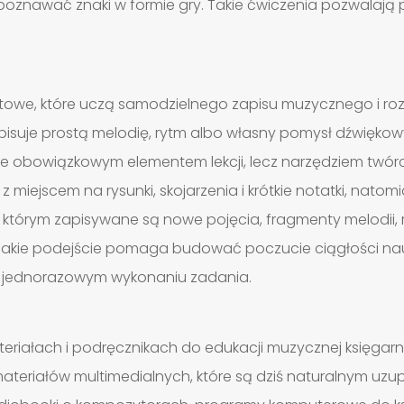
poznawać znaki w formie gry. Takie ćwiczenia pozwalają
utowe, które uczą samodzielnego zapisu muzycznego i ro
pisuje prostą melodię, rytm albo własny pomysł dźwiękow
nie obowiązkowym elementem lekcji, lecz narzędziem twó
 z miejscem na rysunki, skojarzenia i krótkie notatki, nato
 którym zapisywane są nowe pojęcia, fragmenty melodii, 
 Takie podejście pomaga budować poczucie ciągłości nauki
a jednorazowym wykonaniu zadania.
riałach i podręcznikach do edukacji muzycznej księgarni
ateriałów multimedialnych, które są dziś naturalnym uzu