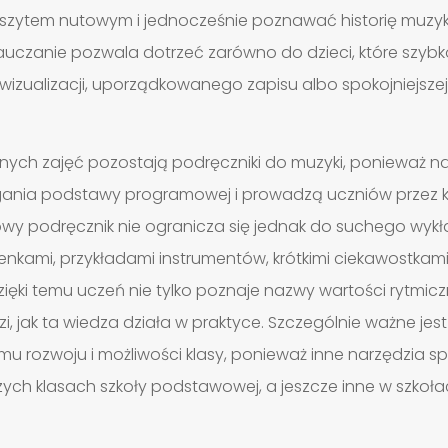
szytem nutowym i jednocześnie poznawać historię muzyk
uczanie pozwala dotrzeć zarówno do dzieci, które szybko 
ą wizualizacji, uporządkowanego zapisu albo spokojniejsze
h zajęć pozostają podręczniki do muzyki, ponieważ nad
nia podstawy programowej i prowadzą uczniów przez k
iowy podręcznik nie ogranicza się jednak do suchego wykład
osenkami, przykładami instrumentów, krótkimi ciekawostkam
ęki temu uczeń nie tylko poznaje nazwy wartości rytmiczn
i, jak ta wiedza działa w praktyce. Szczególnie ważne jest
 rozwoju i możliwości klasy, ponieważ inne narzędzia sp
szych klasach szkoły podstawowej, a jeszcze inne w szko