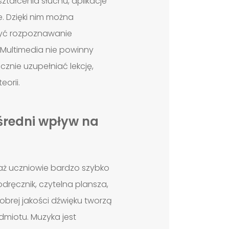
tałcenia słuchu, aplikacje
. Dzięki nim można
zyć rozpoznawanie
 Multimedia nie powinny
znie uzupełniać lekcję,
orii.
średni wpływ na
ż uczniowie bardzo szybko
dręcznik, czytelna plansza,
obrej jakości dźwięku tworzą
dmiotu. Muzyka jest