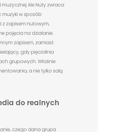
i muzycznej Ale Nuty zwraca
ć muzyki w sposób
tki z zapisem nutowym,
e pojęcia na działanie.
 innym zapisem, zamiast
elający, gdy pięciolinia
eniach grupowych. Właśnie
towania, a nie tylko salą
edia do realnych
tanie, czego dana grupa