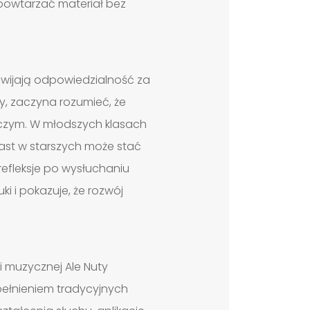
 powtarzać materiał bez
zwijają odpowiedzialność za
y, zaczyna rozumieć, że
rczym. W młodszych klasach
miast w starszych może stać
refleksje po wysłuchaniu
 i pokazuje, że rozwój
 muzycznej Ale Nuty
pełnieniem tradycyjnych