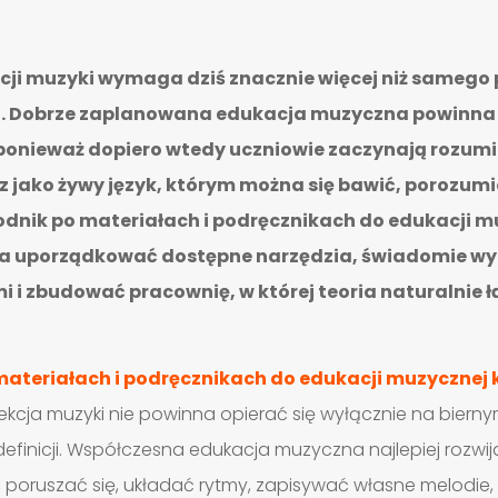
ji muzyki wymaga dziś znacznie więcej niż samego p
. Dobrze zaplanowana edukacja muzyczna powinna 
 ponieważ dopiero wtedy uczniowie zaczynają rozumi
z jako żywy język, którym można się bawić, porozum
dnik po materiałach i podręcznikach do edukacji m
a uporządkować dostępne narzędzia, świadomie wy
i zbudować pracownię, w której teoria naturalnie łą
ateriałach i podręcznikach do edukacji muzycznej k
lekcja muzyki nie powinna opierać się wyłącznie na biern
inicji. Współczesna edukacja muzyczna najlepiej rozwija
poruszać się, układać rytmy, zapisywać własne melodie, k