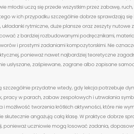
ie młodsi uczą się przede wszystkim przez zabawę, ruch, 
ego w ich przypadku szczególnie dobrze sprawdzają się 
 układanki rytmiczne, duże plansze oraz zeszyty nutowe z 
acować z bardziej rozbudowanymi podręcznikami, materiała
 utworów i prostymi zadaniami kompozytorskimi. Nie oznacza
tycznej, ponieważ nawet najbardziej teoretyczne zagadn
e usłyszane, zaśpiewane, zagrane albo zapisane samodz
ą szczególnie przydatne wtedy, gdy lekcja potrzebuje dy
k, pracy w parach, zabaw zespołowych i utrwalania symbo
ia i możliwość tworzenia krótkich aktywności, które nie w
e skutecznie angażują całą klasę. W praktyce dobrze spra
ji, ponieważ uczniowie mogą losować zadania, dopasow