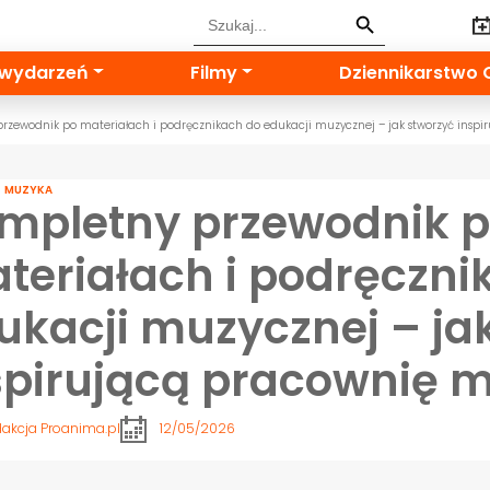
Search Button
Search
for:
 wydarzeń
Filmy
Dziennikarstwo 
rzewodnik po materiałach i podręcznikach do edukacji muzycznej – jak stworzyć insp
,
MUZYKA
mpletny przewodnik 
teriałach i podręczni
ukacji muzycznej – ja
spirującą pracownię 
akcja Proanima.pl
12/05/2026