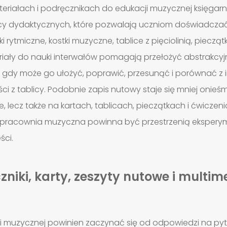
riałach i podręcznikach do edukacji muzycznej księgarn
y dydaktycznych, które pozwalają uczniom doświadcza
 rytmiczne, kostki muzyczne, tablice z pięciolinią, pieczą
iały do nauki interwałów pomagają przełożyć abstrakcyjn
m, gdy może go ułożyć, poprawić, przesunąć i porównać z
 z tablicy. Podobnie zapis nutowy staje się mniej onieśmi
ie, lecz także na kartach, tablicach, pieczątkach i ćwicz
racownia muzyczna powinna być przestrzenią eksperymen
ści.
niki, karty, zeszyty nutowe i multim
i muzycznej powinien zaczynać się od odpowiedzi na py