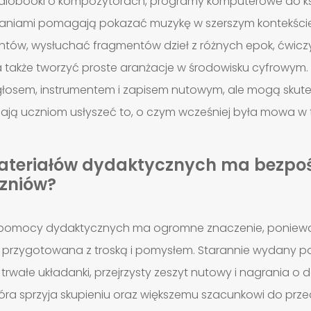
 audiobooki o kompozytorach, programy komputerowe do ksz
raniami pomagają pokazać muzykę w szerszym kontekście
ntów, wysłuchać fragmentów dzieł z różnych epok, ćwic
 a także tworzyć proste aranżacje w środowisku cyfrowym.
głosem, instrumentem i zapisem nutowym, ale mogą skutec
ą uczniom usłyszeć to, o czym wcześniej była mowa w te
ateriałów dydaktycznych ma bezpo
zniów?
ć pomocy dydaktycznych ma ogromne znaczenie, poniewa
a przygotowana z troską i pomysłem. Starannie wydany po
trwałe układanki, przejrzysty zeszyt nutowy i nagrania o d
óra sprzyja skupieniu oraz większemu szacunkowi do prze