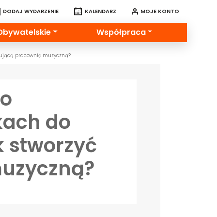
DODAJ WYDARZENIE
KALENDARZ
MOJE KONTO
Obywatelskie
Współpraca
irującą pracownię muzyczną?
po
kach do
k stworzyć
muzyczną?