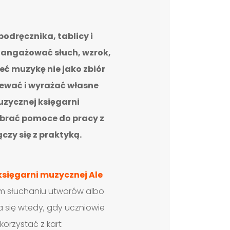
odręcznika, tablicy i
angażować słuch, wzrok,
eć muzykę nie jako zbiór
iewać i wyrażać własne
uzycznej księgarni
brać pomoce do pracy z
czy się z praktyką.
sięgarni muzycznej Ale
ym słuchaniu utworów albo
 się wtedy, gdy uczniowie
orzystać z kart