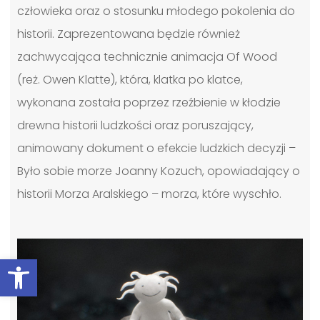
człowieka oraz o stosunku młodego pokolenia do
historii. Zaprezentowana będzie również
zachwycająca technicznie animacja Of Wood
(reż. Owen Klatte), która, klatka po klatce,
wykonana została poprzez rzeźbienie w kłodzie
drewna historii ludzkości oraz poruszający,
animowany dokument o efekcie ludzkich decyzji –
Było sobie morze Joanny Kozuch, opowiadający o
historii Morza Aralskiego – morza, które wyschło.
Otwórz pasek narzędzi