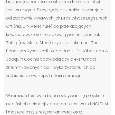
będące jednocześnie ostatnim dniem projekcji
festiwalowych. Filmy będą o szerokim przekroju –
od zabawnie krwawych jak Birds Whose Legs Break
Off (reż. Dirk Verschure) do przerażających
koszmarów, które nie pozwolą później spać, jak
Thing (reż. Malte Stein) czy paradokument The
Bones w reżyserii chilijskiego duetu Cristóbal León &
Joaquín Cociña opowiadający o ekshumacji
zmumifikowanych ciał i wykorzystaniu ich do
zrobienia pierwszej w historii animacji.
W ramach festiwalu będą odbywać się projekcje
ukraińskich animacji z programu festiwalu LINOLEUM
i masterclassy z reżyserii animacji oraz