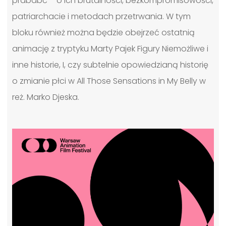
prababć – o ich brutalności, bezkompromisowości,
patriarchacie i metodach przetrwania. W tym
bloku również można będzie obejrzeć ostatnią
animację z tryptyku Marty Pajek Figury Niemożliwe i
inne historie, I, czy subtelnie opowiedzianą historię
o zmianie płci w All Those Sensations in My Belly w
reż. Marko Djeska.