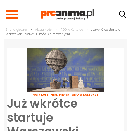
Strona główna
>
Aktualności
>
ADO w Kulturze
>
Już wkrótce startuje
Warszawski Festiwal Filmów Animowanych!
,
,
,
ARTYKUŁY
FILM
NEWSY
ADO W KULTURZE
Już wkrótce
startuje