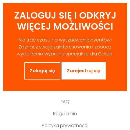
ZALOGUJ SIĘ I ODKRYJ
WIĘCEJ MOŻLIWOŚCI
Nie trać czasu na wyszukiwanie eventów!
Zaznacz swoje zainteresowania i zobacz
wydarzenia wybrane specjalnie dla Ciebie.
Zaloguj się
Zarejestruj się
FAQ
Regulamin
Polityka prywatności