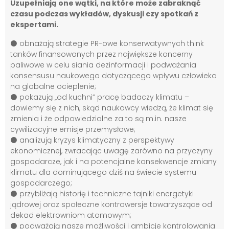
Uzupełniają one wątki, na które może zabraknąć
czasu podczas wykładów, dyskusji czy spotkań z
ekspertami.
⚫️ obnażają strategie PR-owe konserwatywnych think
tanków finansowanych przez największe koncerny
paliwowe w celu siania dezinformacji i podważania
konsensusu naukowego dotyczącego wpływu człowieka
na globalne ocieplenie;
⚫️ pokazują „od kuchni” pracę badaczy klimatu –
dowiemy się z nich, skąd naukowcy wiedzą, że klimat się
zmienia i że odpowiedzialne za to są m.in. nasze
cywilizacyjne emisje przemysłowe;
⚫️ analizują kryzys klimatyczny z perspektywy
ekonomicznej, zwracając uwagę zarówno na przyczyny
gospodarcze, jak i na potencjalne konsekwencje zmiany
klimatu dla dominującego dziś na świecie systemu
gospodarczego;
⚫️ przybliżają historię i techniczne tajniki energetyki
jądrowej oraz społeczne kontrowersje towarzyszące od
dekad elektrowniom atomowym;
⚫️ podważają nasze możliwości i ambicje kontrolowania